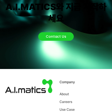
A.I.MATICS와 지금 시작하
세요
Contact Us
Company
About
Careers
Use Case