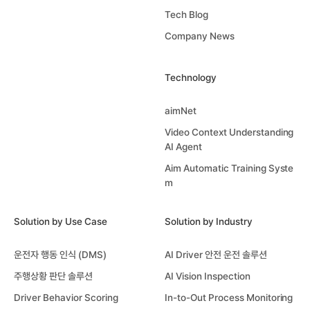
Tech Blog
Company News
Technology
aimNet
Video Context Understanding
AI Agent
Aim Automatic Training Syste
m
Solution by Use Case
Solution by Industry
운전자 행동 인식 (DMS)
AI Driver 안전 운전 솔루션
주행상황 판단 솔루션
AI Vision Inspection
Driver Behavior Scoring
In-to-Out Process Monitoring