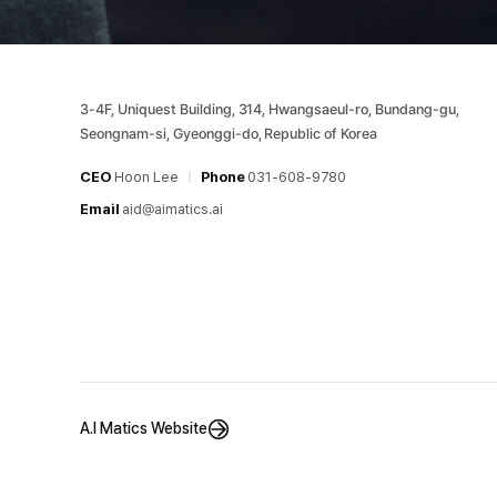
3-4F, Uniquest Building, 314, Hwangsaeul-ro, Bundang-gu,
Seongnam-si, Gyeonggi-do, Republic of Korea
CEO
Hoon Lee
|
Phone
031-608-9780
Email
aid@aimatics.ai
A.I Matics Website